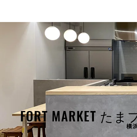
FORT MARKET 
​横