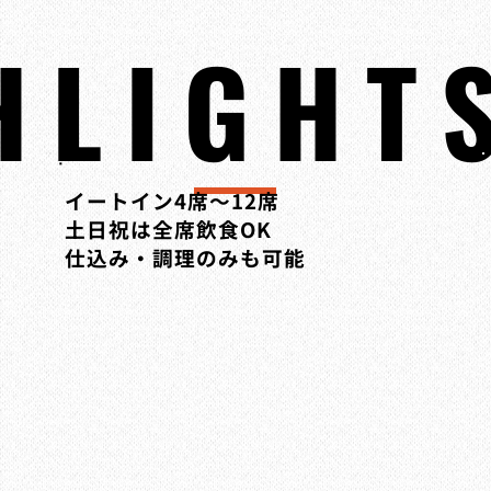
HLIGHT
イートイン4席～12席
土日祝は全席飲食OK
​仕込み・調理のみも可能