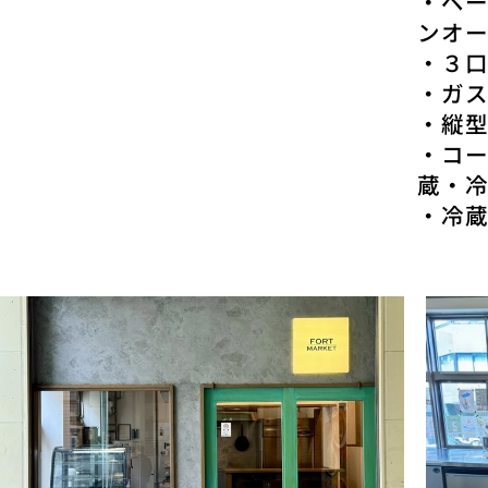
・ベ
ンオ
・３
・ガ
・縦
・コ
蔵・
​・冷