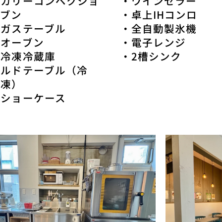
ーカリーコンベクショ
・ワインセラー
ーブン
・卓上IHコンロ
口ガステーブル
・全自動製氷機
スオーブン
・電子レンジ
型冷凍冷蔵庫
・2槽シンク
ールドテーブル（冷
冷凍）
蔵ショーケース