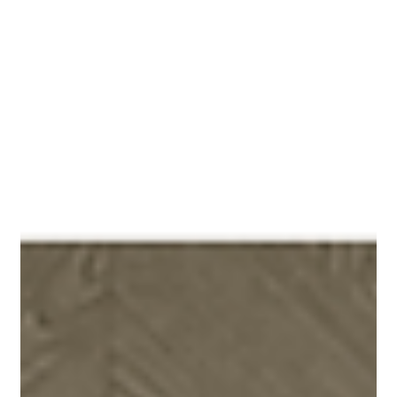
ーネ 1,300円 抹茶（高知産のバイカオウレン使用） 1,400円
ティラミス 1,200円 黒糖きな粉ナッツ 1,000円 桜らんまん
1,600円 など ※価格は税込みです ※かき氷はイートインの提
供に限ります 「紡ぎ工房 kichi」は、人気のドーナツや焼き菓
子、パンもすべて「からだに優しい安心な素材」にこだわり、
食べた人がほっと笑顔になれるよ