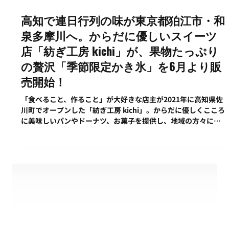
6月3日
高知で連日行列の味が東京都狛江市・和
泉多摩川へ。からだに優しいスイーツ
店「紡ぎ工房 kichi」が、果物たっぷり
の贅沢「季節限定かき氷」を6月より販
売開始！
「食べること、作ること」が大好きな店主が2021年に高知県佐
川町でオープンした「紡ぎ工房 kichi」。からだに優しくこころ
に美味しいパンやドーナツ、お菓子を提供し、地域の方々に愛
されてきました。 なかでも、夏の季節限定で販売していた果物
をたっぷり使ったかき氷は、素材本来の美味しさを凝縮したそ
の贅沢な味わいと華やかな見た目から、連日行列ができるほど
の大人気メニューに。 2025年10月に東京・和泉多摩川のシェア
キッチン「FORT MARKET LOGE」へ拠点を移して以来、初と
なる待望のかき氷シーズンが今夏、ついに始まります。 ▼定番
メニューはこちら いちご 1,100円 ブルーベリーとマスカルポ